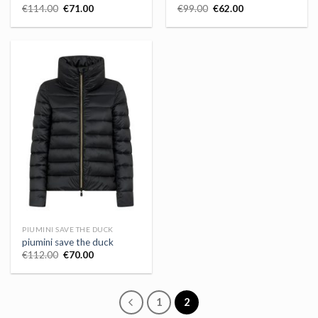
€
114.00
€
71.00
€
99.00
€
62.00
PIUMINI SAVE THE DUCK
piumini save the duck
€
112.00
€
70.00
1
2