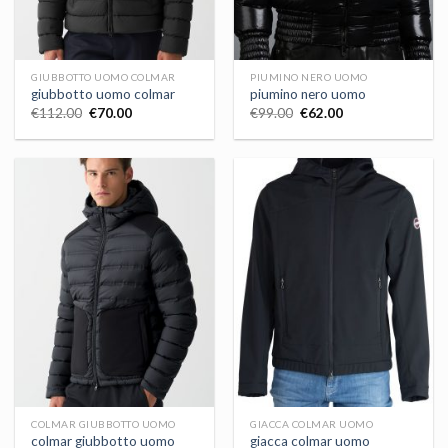
GIUBBOTTO UOMO COLMAR
PIUMINO NERO UOMO
giubbotto uomo colmar
piumino nero uomo
€
112.00
€
70.00
€
99.00
€
62.00
COLMAR GIUBBOTTO UOMO
GIACCA COLMAR UOMO
colmar giubbotto uomo
giacca colmar uomo