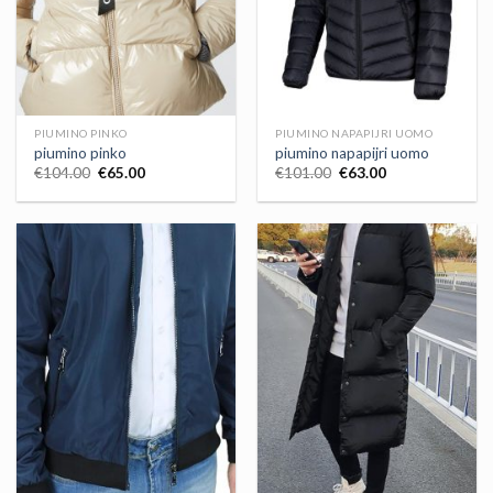
PIUMINO PINKO
PIUMINO NAPAPIJRI UOMO
piumino pinko
piumino napapijri uomo
€
104.00
€
65.00
€
101.00
€
63.00