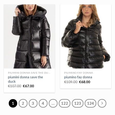
PIUMINI DONNA SAVE THE DUCK
PIUMINO FAY DONNA
piumini donna save the
piumino fay donna
duck
€
109.00
€
68.00
€
107.00
€
67.00
1
2
3
4
…
122
123
124