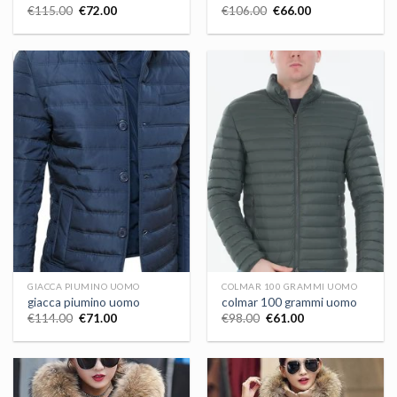
€
115.00
€
72.00
€
106.00
€
66.00
GIACCA PIUMINO UOMO
COLMAR 100 GRAMMI UOMO
giacca piumino uomo
colmar 100 grammi uomo
€
114.00
€
71.00
€
98.00
€
61.00