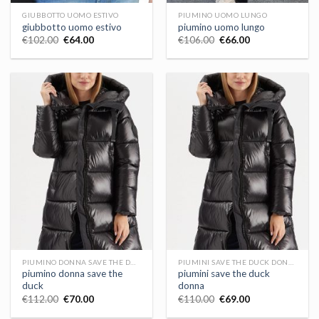
GIUBBOTTO UOMO ESTIVO
PIUMINO UOMO LUNGO
giubbotto uomo estivo
piumino uomo lungo
€
102.00
€
64.00
€
106.00
€
66.00
PIUMINO DONNA SAVE THE DUCK
PIUMINI SAVE THE DUCK DONNA
piumino donna save the
piumini save the duck
duck
donna
€
112.00
€
70.00
€
110.00
€
69.00