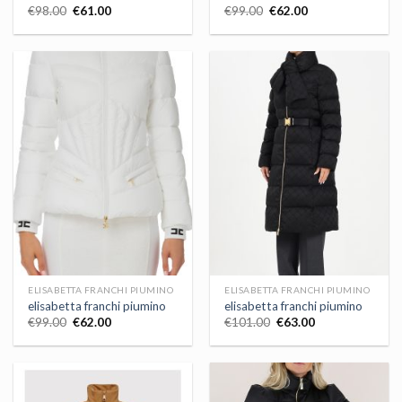
€
98.00
€
61.00
€
99.00
€
62.00
ELISABETTA FRANCHI PIUMINO
ELISABETTA FRANCHI PIUMINO
elisabetta franchi piumino
elisabetta franchi piumino
€
99.00
€
62.00
€
101.00
€
63.00