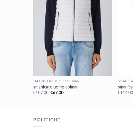
SMANICATO UOMO COLMAR
SMANIC
smanicato uomo colmar
smanica
€
107.00
€
67.00
€
114.00
POLITICHE