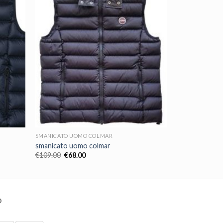
SMANICATO UOMO COLMAR
smanicato uomo colmar
€
109.00
€
68.00
O