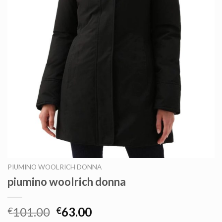
PIUMINO WOOLRICH DONNA
piumino woolrich donna
101.00
63.00
€
€