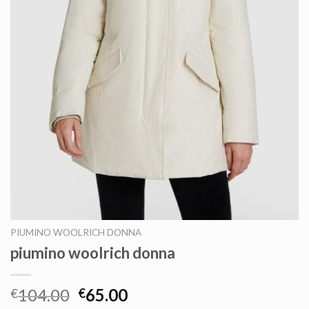
PIUMINO WOOLRICH DONNA
piumino woolrich donna
104.00
65.00
€
€