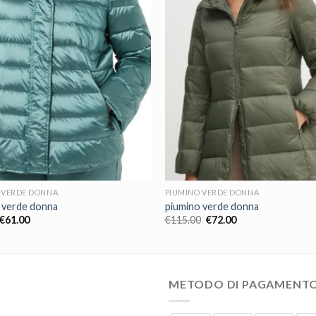
 VERDE DONNA
PIUMINO VERDE DONNA
 verde donna
piumino verde donna
€
61.00
€
115.00
€
72.00
METODO DI PAGAMENT