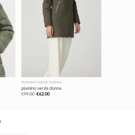
PIUMINO VERDE DONNA
piumino verde donna
€
99.00
€
62.00
O