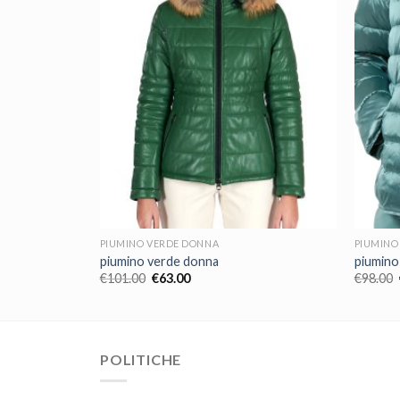
PIUMINO VERDE DONNA
PIUMINO
piumino verde donna
piumino
€
101.00
€
63.00
€
98.00
POLITICHE