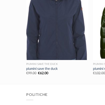
PIUMINI SAVE THE DUCK
PIUMINI 
piumini save the duck
piumini 
€
99.00
€
62.00
€
102.00
POLITICHE