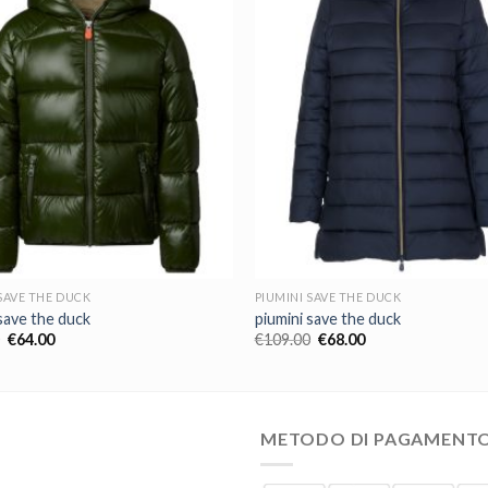
SAVE THE DUCK
PIUMINI SAVE THE DUCK
save the duck
piumini save the duck
€
64.00
€
109.00
€
68.00
METODO DI PAGAMENT