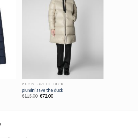
PIUMINI SAVE THE DUCK
piumini save the duck
€
115.00
€
72.00
O