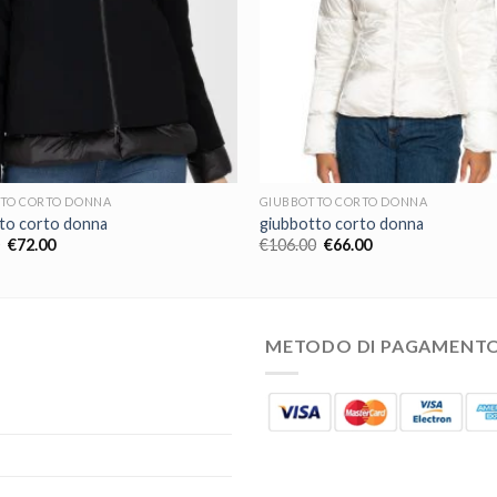
TO CORTO DONNA
GIUBBOTTO CORTO DONNA
to corto donna
giubbotto corto donna
€
72.00
€
106.00
€
66.00
METODO DI PAGAMENT