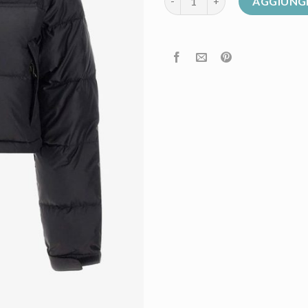
AGGIUNGI