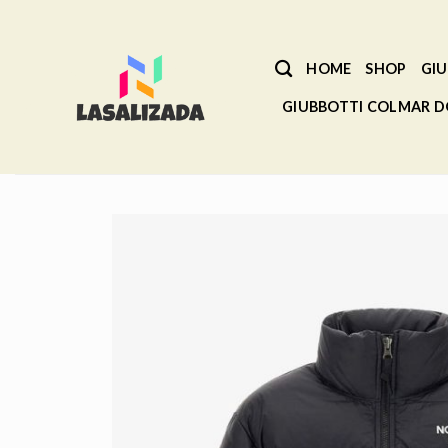
Salta
ai
contenuti
HOME
SHOP
GIU
GIUBBOTTI COLMAR 