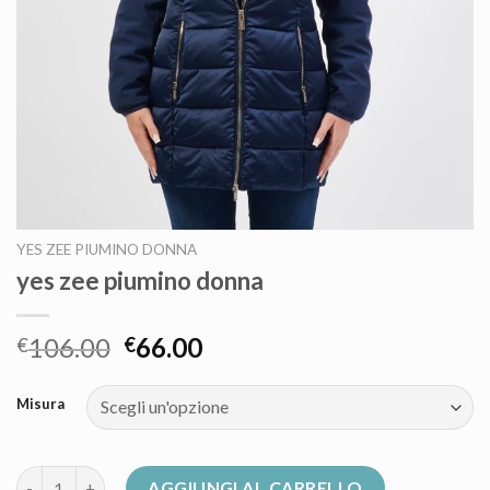
YES ZEE PIUMINO DONNA
yes zee piumino donna
106.00
66.00
€
€
Misura
yes zee piumino donna quantità
AGGIUNGI AL CARRELLO