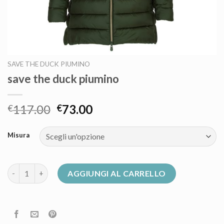
SAVE THE DUCK PIUMINO
save the duck piumino
117.00
73.00
€
€
Misura
save the duck piumino quantità
AGGIUNGI AL CARRELLO