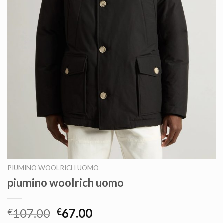
PIUMINO WOOLRICH UOMO
piumino woolrich uomo
107.00
67.00
€
€