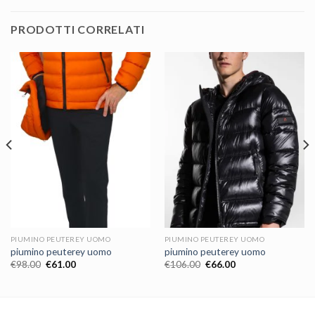
PRODOTTI CORRELATI
PIUMINO PEUTEREY UOMO
PIUMINO PEUTEREY UOMO
piumino peuterey uomo
piumino peuterey uomo
€
98.00
€
61.00
€
106.00
€
66.00