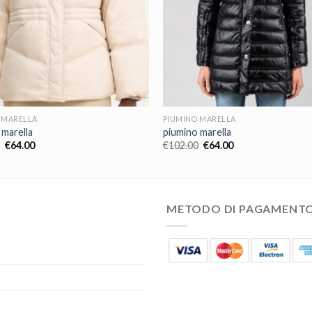
 MARELLA
PIUMINO MARELLA
 marella
piumino marella
€
64.00
€
102.00
€
64.00
METODO DI PAGAMENT