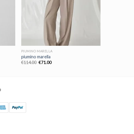
PIUMINO MARELLA
piumino marella
€
114.00
€
71.00
O