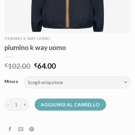
PIUMINO K WAY UOMO
piumino k way uomo
102.00
64.00
€
€
Misura
piumino k way uomo quantità
AGGIUNGI AL CARRELLO