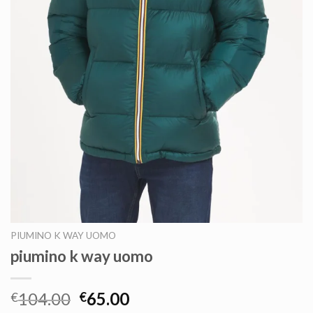
PIUMINO K WAY UOMO
piumino k way uomo
104.00
65.00
€
€