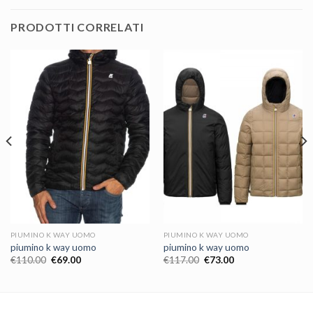
PRODOTTI CORRELATI
PIUMINO K WAY UOMO
PIUMINO K WAY UOMO
piumino k way uomo
piumino k way uomo
€
110.00
€
69.00
€
117.00
€
73.00