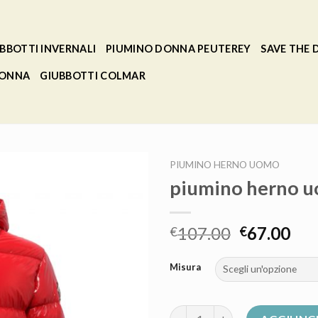
BBOTTI INVERNALI
PIUMINO DONNA PEUTEREY
SAVE THE
DONNA
GIUBBOTTI COLMAR
PIUMINO HERNO UOMO
piumino herno 
107.00
67.00
€
€
Misura
piumino herno uomo quantità