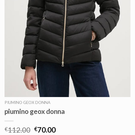
PIUMINO GEOX DONNA
piumino geox donna
112.00
70.00
€
€