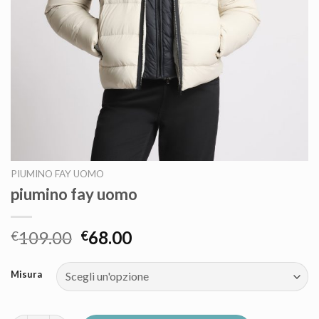
PIUMINO FAY UOMO
piumino fay uomo
109.00
68.00
€
€
Misura