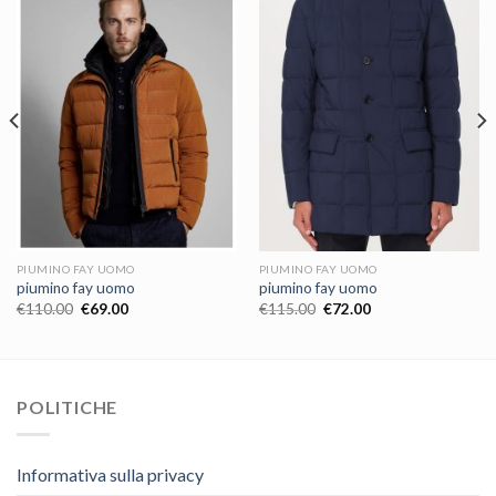
PIUMINO FAY UOMO
PIUMINO FAY UOMO
piumino fay uomo
piumino fay uomo
€
110.00
€
69.00
€
115.00
€
72.00
POLITICHE
Informativa sulla privacy