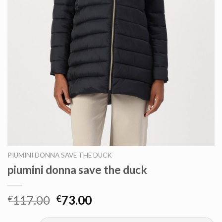
PIUMINI DONNA SAVE THE DUCK
piumini donna save the duck
117.00
73.00
€
€