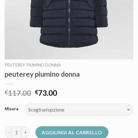
PEUTEREY PIUMINO DONNA
peuterey piumino donna
117.00
73.00
€
€
Misura
peuterey piumino donna quantità
AGGIUNGI AL CARRELLO