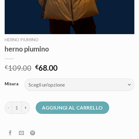
HERNO PIUMINO
herno piumino
109.00
68.00
€
€
Misura
herno piumino quantità
AGGIUNGI AL CARRELLO