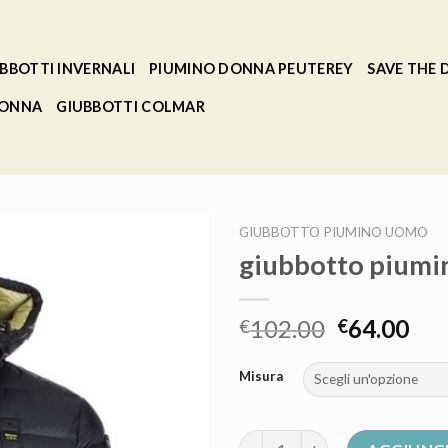
BBOTTI INVERNALI
PIUMINO DONNA PEUTEREY
SAVE THE
DONNA
GIUBBOTTI COLMAR
GIUBBOTTO PIUMINO UOMO
giubbotto pium
102.00
64.00
€
€
Misura
giubbotto piumino uomo quan