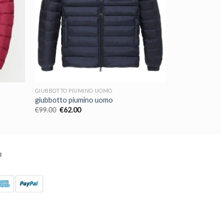
GIUBBOTTO PIUMINO UOMO
giubbotto piumino uomo
€
99.00
€
62.00
O