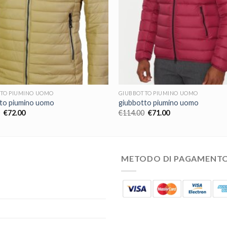
TO PIUMINO UOMO
GIUBBOTTO PIUMINO UOMO
to piumino uomo
giubbotto piumino uomo
€
72.00
€
114.00
€
71.00
METODO DI PAGAMENT