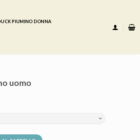
 DUCK PIUMINO DONNA
ino uomo
tità