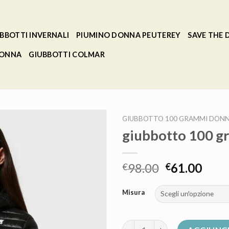
BBOTTI INVERNALI
PIUMINO DONNA PEUTEREY
SAVE THE
DONNA
GIUBBOTTI COLMAR
GIUBBOTTO 100 GRAMMI DON
giubbotto 100 g
98.00
61.00
€
€
Misura
giubbotto 100 grammi donna q