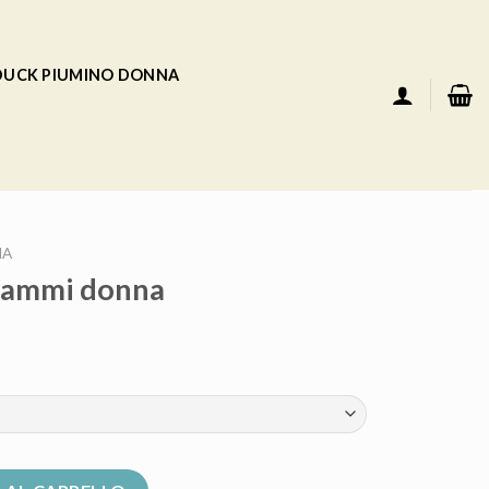
 DUCK PIUMINO DONNA
NA
rammi donna
uantità