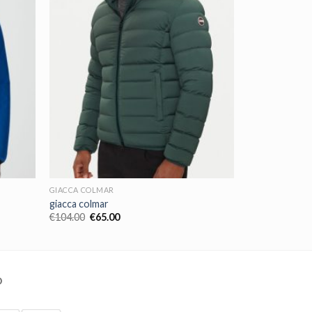
GIACCA COLMAR
giacca colmar
€
104.00
€
65.00
O