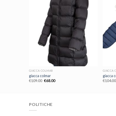
GIACCA COLMAR
GIACCA 
giacca colmar
giacca 
€
109.00
€
68.00
€
104.00
POLITICHE