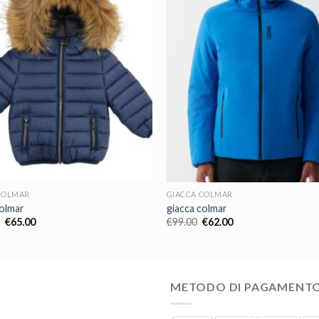
COLMAR
GIACCA COLMAR
colmar
giacca colmar
€
65.00
€
99.00
€
62.00
METODO DI PAGAMENT