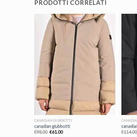
PRODOTTI CORRELATI
CANADIAN GIUBBOTTI
CANADIA
canadian giubbotti
canadia
€
98.00
€
61.00
€
114.00