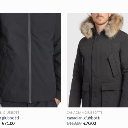
N GIUBBOTTI
CANADIAN GIUBBOTTI
n giubbotti
canadian giubbotti
€
71.00
€
112.00
€
70.00