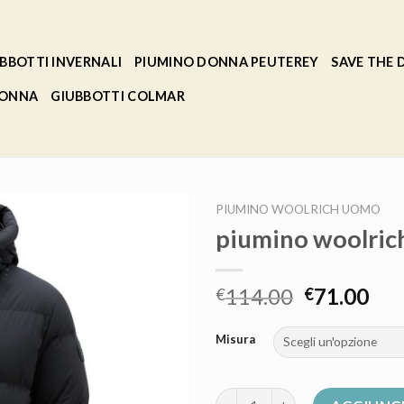
BBOTTI INVERNALI
PIUMINO DONNA PEUTEREY
SAVE THE
DONNA
GIUBBOTTI COLMAR
PIUMINO WOOLRICH UOMO
piumino woolri
114.00
71.00
€
€
Misura
piumino woolrich uomo quanti