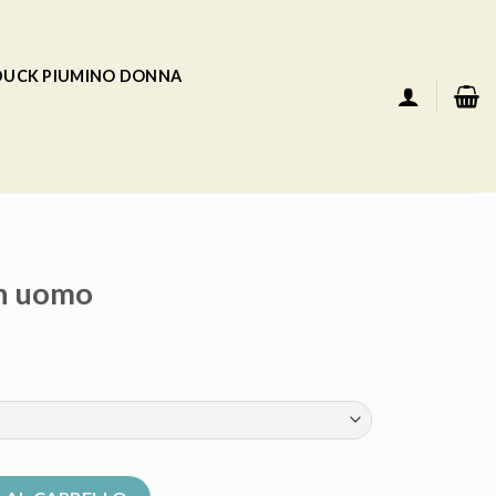
 DUCK PIUMINO DONNA
ch uomo
tà