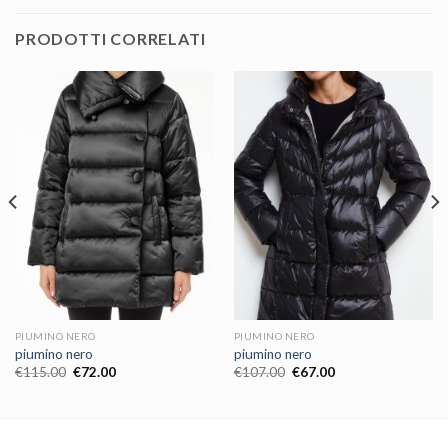
PRODOTTI CORRELATI
PIUMINO NERO
PIUMINO NERO
piumino nero
piumino nero
€
115.00
€
72.00
€
107.00
€
67.00