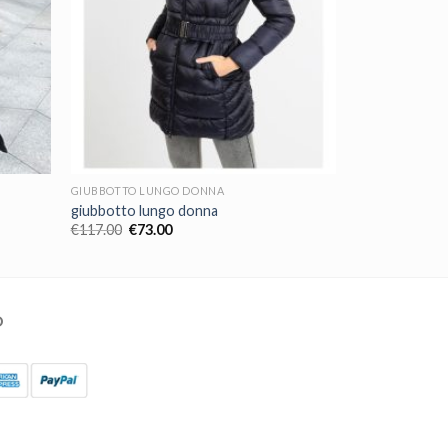
GIUBBOTTO LUNGO DONNA
giubbotto lungo donna
€
117.00
€
73.00
O