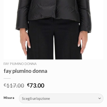
FAY PIUMINO DONNA
fay piumino donna
117.00
73.00
€
€
Misura